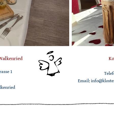
Walkenried
Ko
rasse 1
Telef
Email:
info@kloste
lkenried