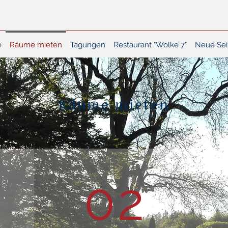
e
Räume mieten
Tagungen
Restaurant "Wolke 7"
Neue Sei
Räume mieten
02