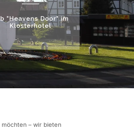
b "Heavens Door" im
Klosterhotel
 möchten – wir bieten