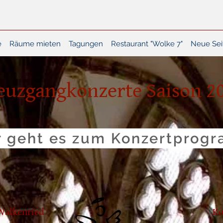
e
Räume mieten
Tagungen
Restaurant "Wolke 7"
Neue Sei
euzgangkonzerte Saison 2
r geht es zum Konzertprog
Walkenried
Ko