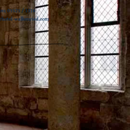
on: 05525 / 1316
rhotel-walkenried.com