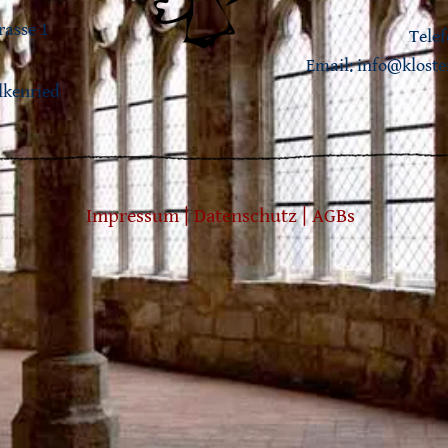
rasse 1
Telef
Email:
info@kloste
lkenried
Impressum
|
Datenschutz
|
AGBs