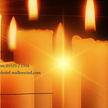
ntakt
on: 05525 / 1316
rhotel-walkenried.com